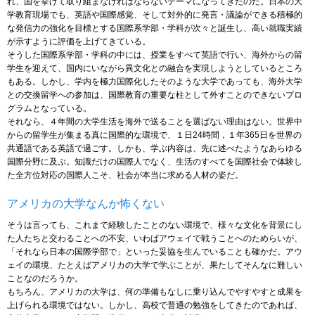
れ、国を挙げて取り組まなければならないテーマになってきたのだ。日本の大
学教育現場でも、英語や国際感覚、そして対外的に発言・議論ができる積極的
な発信力の強化を目標とする国際系学部・学科が次々と誕生し、高い就職実績
が示すように評価を上げてきている。
そうした国際系学部・学科の中には、授業をすべて英語で行い、海外からの留
学生を迎えて、国内にいながら異文化との融合を実現しようとしているところ
もある。しかし、学内を極力国際化したそのような大学であっても、海外大学
との交換留学への参加は、国際教育の重要な柱として外すことのできないプロ
グラムとなっている。
それなら、４年間の大学生活を海外で送ることを選ばない理由はない。世界中
からの留学生が集まる真に国際的な環境で、１日24時間，１年365日を世界の
共通語である英語で過ごす。しかも、学ぶ内容は、先に述べたようなあらゆる
国際分野に及ぶ。知識だけの国際人でなく、生活のすべてを国際社会で体験し
た全方位対応の国際人こそ、社会が本当に求める人材の姿だ。
アメリカの大学なんか怖くない
そうは言っても、これまで経験したことのない環境で、様々な文化を背景にし
た人たちと交わることへの不安、いわばアウェイで戦うことへのためらいが、
「それなら日本の国際学部で」といった妥協を生んでいることも確かだ。アウ
ェイの環境、たとえばアメリカの大学で学ぶことが、果たしてそんなに難しい
ことなのだろうか。
もちろん、アメリカの大学は、何の準備もなしに乗り込んでやすやすと成果を
上げられる環境ではない。しかし、高校で普通の勉強をしてきたのであれば、