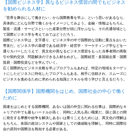
【国際ビジネス学】異なるビジネス慣習の間でもビジネス
を勧められる人材に
「世界を舞台にして働きたい」から国際教養を学ぶ、という思いがあるなら、
具体的にどんな分野で働くかをイメージしてみよう。金融・情報はもちろん、
製造・流通・サービスといった産業分野が頭に浮かぶなら、その共通領域とし
て国際ビジネス学を考えてみてはどうだろう。
国際ビジネス学は、文字通り、ビジネス学の中で国際的な活動に重点をおいた
専攻だ。ビジネス学の基礎である経済学・経営学・マーケティング学などを一
通りカバーしたうえで、異文化や異なるビジネス慣習をもった当事者間の商取
引や契約交渉、問題解決のできる人材をめざし、国際経営・多国籍企業・国際
貿易・国際投資などを学んでいく。
広く国際的なビジネス全般を学ぶプログラムもあれば、特定の地域をターゲッ
トにしたビジネスに特化したプログラムもある。相手に信頼され、スムーズに
ビジネスを進めるために求められる知識とスキルを培う学びと言えるだろう。
【国際関係学】国際機関をはじめ、国際社会の中心で働く
ために
国連をはじめとする国際機関、あるいは国の外交に関わる仕事は、国際的なキ
ャリアの中でも最もハードルが高く、同時に人気も高い職業だ。国と国との間
に発生する摩擦や紛争を解決しあるいは乗りこえるためには、異文化の理解は
もちろん、各国の政治システムや国家としての価値観を理解し、同時に国際社
会の原則や国際法を熟知する必要がある。