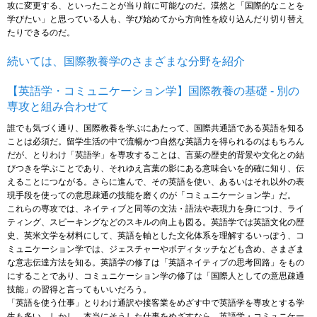
攻に変更する、といったことが当り前に可能なのだ。漠然と「国際的なことを
学びたい」と思っている人も、学び始めてから方向性を絞り込んだり切り替え
たりできるのだ。
続いては、国際教養学のさまざまな分野を紹介
【英語学・コミュニケーション学】国際教養の基礎 - 別の
専攻と組み合わせて
誰でも気づく通り、国際教養を学ぶにあたって、国際共通語である英語を知る
ことは必須だ。留学生活の中で流暢かつ自然な英語力を得られるのはもちろん
だが、とりわけ「英語学」を専攻することは、言葉の歴史的背景や文化との結
びつきを学ぶことであり、それゆえ言葉の影にある意味合いを的確に知り、伝
えることにつながる。さらに進んで、その英語を使い、あるいはそれ以外の表
現手段を使っての意思疎通の技能を磨くのが「コミュニケーション学」だ。
これらの専攻では、ネイティブと同等の文法・語法や表現力を身につけ、ライ
ティング、スピーキングなどのスキルの向上も図る。英語学では英語文化の歴
史、英米文学を材料にして、英語を軸とした文化体系を理解するいっぽう、コ
ミュニケーション学では、ジェスチャーやボディタッチなども含め、さまざま
な意志伝達方法を知る。英語学の修了は「英語ネイティブの思考回路」をもの
にすることであり、コミュニケーション学の修了は「国際人としての意思疎通
技能」の習得と言ってもいいだろう。
「英語を使う仕事」とりわけ通訳や接客業をめざす中で英語学を専攻とする学
生も多い。しかし、本当にそうした仕事をめざすなら、英語学・コミュニケー