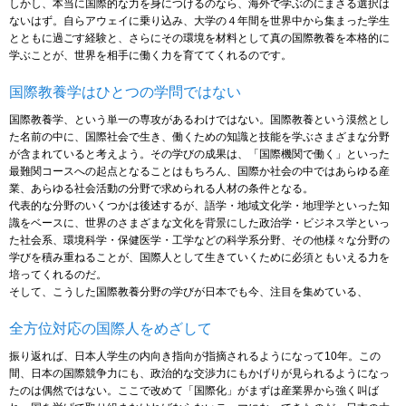
しかし、本当に国際的な力を身につけるのなら、海外で学ぶのにまさる選択は
ないはず。自らアウェイに乗り込み、大学の４年間を世界中から集まった学生
とともに過ごす経験と、さらにその環境を材料として真の国際教養を本格的に
学ぶことが、世界を相手に働く力を育ててくれるのです。
国際教養学はひとつの学問ではない
国際教養学、という単一の専攻があるわけではない。国際教養という漠然とし
た名前の中に、国際社会で生き、働くための知識と技能を学ぶさまざまな分野
が含まれていると考えよう。その学びの成果は、「国際機関で働く」といった
最難関コースへの起点となることはもちろん、国際か社会の中ではあらゆる産
業、あらゆる社会活動の分野で求められる人材の条件となる。
代表的な分野のいくつかは後述するが、語学・地域文化学・地理学といった知
識をベースに、世界のさまざまな文化を背景にした政治学・ビジネス学といっ
た社会系、環境科学・保健医学・工学などの科学系分野、その他様々な分野の
学びを積み重ねることが、国際人として生きていくために必須ともいえる力を
培ってくれるのだ。
そして、こうした国際教養分野の学びが日本でも今、注目を集めている、
全方位対応の国際人をめざして
振り返れば、日本人学生の内向き指向が指摘されるようになって10年。この
間、日本の国際競争力にも、政治的な交渉力にもかげりが見られるようになっ
たのは偶然ではない。ここで改めて「国際化」がまずは産業界から強く叫ば