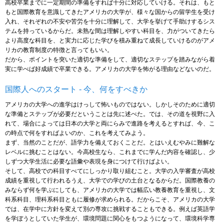
高校卒業までに一定期間の準備をすれば十分に対応していける。それは、もと
もと国際教育を意識してきたアメリカの大学が、様々な国からの留学生を受け
入れ、それぞれの不安や苦労を十分に理解して、大学を挙げて手助けするシス
テムを持っているからだ。未熟な間は理解しやすい科目を、力がついてきたら
より高度な科目を、と実力に応じた学びを積み重ねて成長していけるのがアメ
リカの教育制度の特徴と言ってもいい。
だから、ポイントを突いた適切な準備をして、適切なステップを踏みながら着
実に学べば好成績で卒業できる。アメリカの大学を怖がる理由などないのだ。
国際人へのスタート - 今、何をすべきか
アメリカの大学への進学はけっして怖いものではない。しかしそのために適切
な準備とステップが必要だということは先に述べた。では、その道を視野に入
れて、場合によっては日本の大学と両にらみで進路を考えるとすれば、今、こ
の時点で何をすればよいのか、これを考えてみよう。
まず、当然のことだが、語学力を備えておくことだ。とはいえむやみに難解な
レベルに挑むことはない。今高校生なら、これまでに学んだ内容を確認し、少
しずつ大学生活に必要な語彙や表現を身につけて行けばよい。
そして、高校での科目すべてにしっかり取り組むこと。大学の入学審査が高校
成績を重視して行われるうえ、大学での学びの土台となるからだ。国際教養の
みならず何を学ぶにしても、アメリカの大学では幅広い教養教育を重視し、文
科系科目、理科系科目ともに履修が求められる。だからこそ、アメリカの大学
では、在学中に方針を変えて別の専攻に挑戦することもできる。例えば英語学
を学ぼうとしていた学生が、環境問題に関心をもつようになって、環境科学専