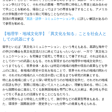
ション学だけでなく、それぞれの業種・専門分野に特化した専攻と組み合わせ
て学ぶことを勧める。場合によっては２つの専攻を修了することも、アメリカ
の大学制度の中では当り前に可能なことなのだから。
別項の専攻解説「
英語・語学・コミュニケーション学
」に詳しい解説があるの
で参照を勧める。
【地理学・地域文化学】「異文化を知る」ことを社会人と
しての武器にする
留学といえば「異文化コミュニケーション」という考えもある。基調な海外で
の学びの機会を異文化交流だけに終えてはもったいないが、一方で「異文化コ
ミュニケーション」を究極まで追究して専攻として修了すれば、それは社会人
としての一つの武器にもなる。それを実現するのが地理学や地域文化学だ。
いうまでもなく、世界全体・あるいは特定の地域の地勢や現在の産業などを学
ぶのに加え、各地域の歴史や文化を知ることで、世界それぞれの地域の関わり
や、それぞれの地域の人々の生活や思いに至るまでを研究の対象とする。
特にある地域に絞ってより深い研究を行うのが地域文化学だ。それぞれの地域
の言語も学び、実際に現地に赴いて人々とふれあい、理解を深める。特にこれ
から国際社会に進出してくる新興国地域を専門に学んだ人材は、希少性も手伝
って引く手あまたの活躍をすることになるだろう。
この分野からより特化した分野として、旅行学などの産業型専攻もある。ま
た、環境学・国際政治学・歴史学といった分野への発展も考えられる。