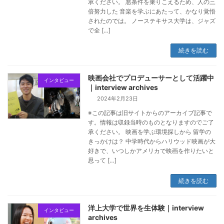
承ください。 悪条件を乗りこえるため、人の三
倍努力した 音楽を学ぶにあたって、かなり覚悟
されたのでは。 ノーステキサス大学は、ジャズ
で全 […]
続きを読む
映画会社でプロデューサーとして活躍中
インタビュー
｜interview archives
2024年2月23日
※この記事は旧サイトからのアーカイブ記事で
す。情報は収録当時のものとなりますのでご了
承ください。 映画を学ぶ環境探しから 留学の
きっかけは？ 中学時代からハリウッド映画が大
好きで、いつしかアメリカで映画を作りたいと
思って […]
続きを読む
洋上大学で世界を生体験｜interview
インタビュー
archives