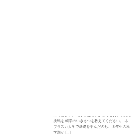
日本の航空会社に就職｜interview
インタビュー
archives
2024年2月23日
※この記事は旧サイトからのアーカイブ記事で
す。情報は収録当時のものとなりますのでご了
承ください。 入学翌日には操縦桿を握っていた
航空操縦学をアメリカの大学で学ぼうと思った
のは？ 小学生の頃からエアラインパイロットが
夢で […]
続きを読む
首都ワシントンで国際政治を学び日銀へ
インタビュー
｜interview archives
2024年2月23日
※この記事は旧サイトからのアーカイブ記事で
す。情報は収録当時のものとなりますのでご了
承ください。 転学を通じ、少しでも良い環境に
挑戦を 転学のいきさつを教えてください。 ネ
ブラスカ大学で基礎を学んだのち、３年生の秋
学期か […]